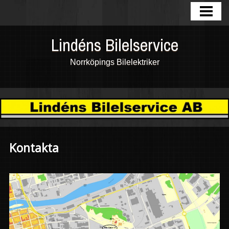
HEM
FOTOGALLERI
Lindéns Bilelservice
TJÄNSTER
Norrköpings Bilelektriker
OM OSS
KONTAKTA
GÄSTBOK
Kontakta